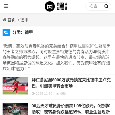
首页
德甲
分类：
德甲
“激情、高效与青春风暴的完美结合！德甲栏目以拜仁慕尼黑
的王者之师为核心，同时聚焦多特蒙德的青春活力与勒沃库
森等劲旅的强势崛起。这里有最快的进攻节奏、最火爆的球
场氛围和最忠诚的球迷文化。加入我们，感受德甲独有的‘进
攻足球’魅力！”
拜仁慕尼黑8000万欧元锁定莱比锡中卫卢克
巴，引爆德甲转会市场
665
2025-11-30
00后天才球员身价暴跌1.05亿欧元，0进球0
助攻！德转身价跌幅超85%，职业生涯现断