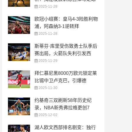
2025-11-28
欧冠小组赛：皇马4-3险胜利物
浦，阿森纳3-1逆转拜
2025-11-28
斯蒂芬·库里受伤致勇士队季后
赛出局，火箭队失利引发西
2025-11-29
拜仁慕尼黑8000万欧元锁定莱
比锡中卫卢克巴，引爆德
2025-11-30
约基奇三双刷新58年历史纪
录，NBA新秀弗拉格更创7
2025-12-02
湖人欧文西部排名剧变：独行