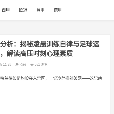
西甲
欧冠
意甲
德甲
分析：揭秘凌晨训练自律与足球运
，解读高压时刻心理素质
5-11-28
欧冠
551 浏览
见哈兰德如猎豹般突入禁区，一记冷静推射破网——这记绝
。