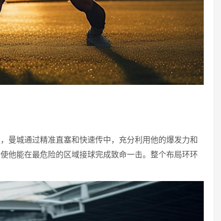
中，曼城通过精准直塞和快速传中，充分利用他的爆发力和
，使他能在最危险的区域接球完成致命一击。整个布局环环