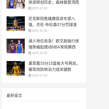
侠逆转创历史，森林狼登顶西
2025-12-02
尼克斯险胜雄鹿挺进东部八
强，杰伦·布伦森37分罚球准
2025-12-02
湖人地位告急！欧文助独行侠
强势崛起搅动NBA常规赛西
2025-12-02
墨菲轰33分15篮板大号两双，
展现攻防统治力成关键胜
2025-12-03
最新留言