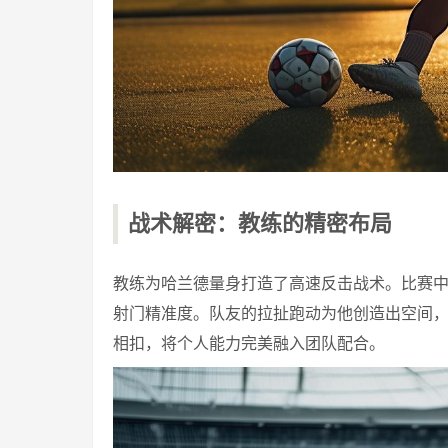
战术解密：教练的精密布局
教练为哈兰德量身打造了高速反击战术。比赛
射门精准度。队友的拉扯跑动为他创造出空间
相扣，将个人能力完美融入团队配合。