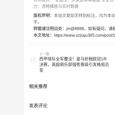
力：流畅播放与实时数据
版权声明：
本站文章如无特别标注，均为本站原创
字。
转载请注明出处：
jm@8888，如有疑问，
本文地址：
https://www.szjiaju365.com/post/1
上一篇:
西甲球队全军覆没！皇马折戟欧冠1/8
决赛，英超俱乐部强势晋级引发格局巨
变
相关推荐
发表评论