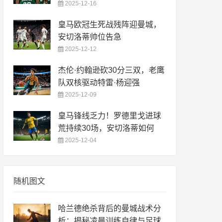
2025-12-16
皇马欧冠生死战残阵迎曼城，
安切洛蒂帅位告急
2025-12-12
杰伦·约翰逊砍30分三双，老鹰
队双核驱动特雷·杨迎强
2025-12-09
皇马锋线乏力！罗德里戈进球
荒持续30场，安切洛蒂如何
2025-12-04
随机图文
哈兰德绝杀背后的曼城战术分
析：揭秘凌晨训练自律与足球