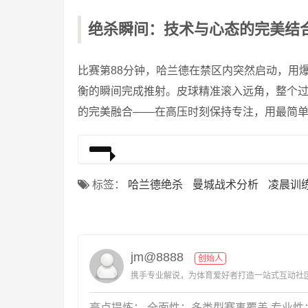
绝杀瞬间：技术与心态的完美结
比赛第88分钟，哈兰德在禁区内突然启动，用
衡的瞬间完成推射。皮球精准滚入远角，整个
的完美融合——在高压时刻保持专注，用最简
标签：
哈兰德绝杀
曼城战术分析
凌晨训
jm@8888
创始人
携手专业解说，为体育爱好者打造一站式互动社
亮点提炼： 全面性：多类型赛事覆盖 专业性