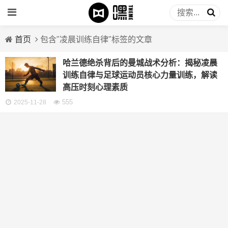
首页
包含"凌晨训练自律"标签的文章
哈兰德绝杀背后的曼城战术分析：揭秘凌晨
训练自律与足球运动员核心力量训练，解读
高压时刻心理素质
555
2025-11-28