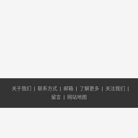
关于我们
|
联系方式
|
邮箱
|
了解更多
|
关注我们
|
留言
|
网站地图